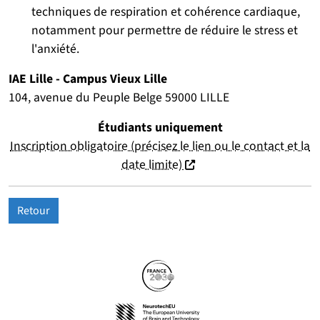
techniques de respiration et cohérence cardiaque,
notamment pour permettre de réduire le stress et
l'anxiété.
IAE Lille - Campus Vieux Lille
104, avenue du Peuple Belge 59000 LILLE
Étudiants uniquement
Inscription obligatoire (précisez le lien ou le contact et la
(nouvelle fenêtre)
date limite)
Retour
Partenaires
Suivez-nous sur les réseaux so
(nouvelle fenêtre)