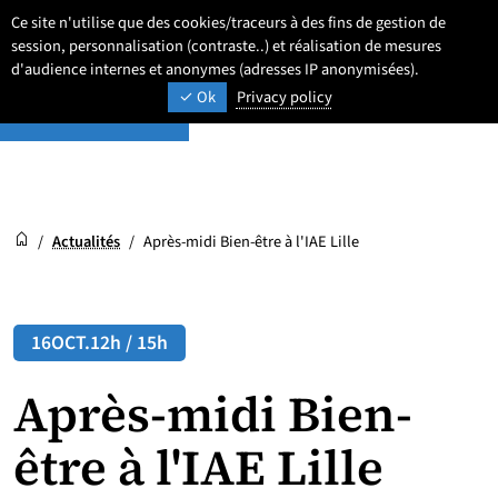
Aller
Aller
Aller
Ce site n'utilise que des cookies/traceurs à des fins de gestion de
Newsroom
au
au
au
session, personnalisation (contraste..) et réalisation de mesures
Paramétrage
Recherche
Men
ACTUALITÉS ET AGENDA
contenu
pied
d'audience internes et anonymes (adresses IP anonymisées).
menu
Ok
Privacy policy
de
principal
page
Newsroom
Accueil
/
Actualités
/
Après-midi Bien-être à l'IAE Lille
16
OCT.
12h / 15h
Après-midi Bien-
être à l'IAE Lille