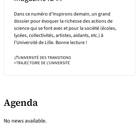
Dans ce numéro d’Inspirons demain, un grand
dossier pour évoquer la richesse des actions de
science qui se font avec et pour la société (écoles,
lycées, collectivités, artistes, aidants, etc.) à
l’Université de Lille. Bonne lecture !
CATÉGORIES :
UNIVERSITÉ DES TRANSITIONS
>
TRAJECTOIRE DE L’UNIVERSITÉ
Agenda
No news available.
Partenaires
Suivez-nous sur les réseaux so