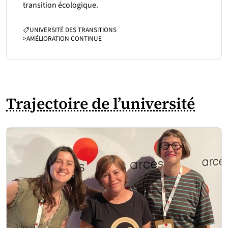
transition écologique.
CATÉGORIES :
UNIVERSITÉ DES TRANSITIONS
>
AMÉLIORATION CONTINUE
Trajectoire de l’université