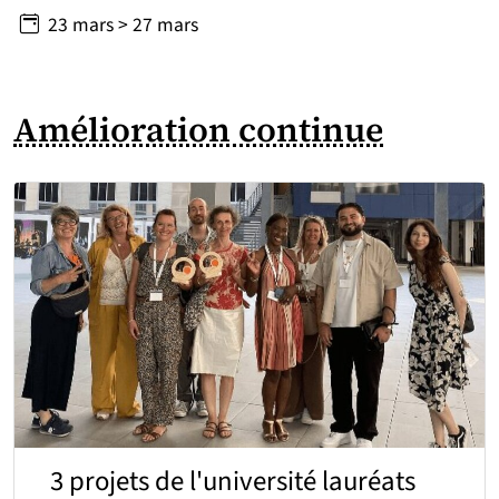
Du
au
23
mars
>
27
mars
Amélioration continue
3 projets de l'université lauréats