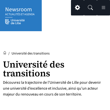
Aller
Aller
Aller
Newsroom
au
au
au
Paramétrage
Recherche
Men
ACTUALITÉS ET AGENDA
contenu
pied
menu
de
principal
page
Newsroom
Accueil
/
Université des transitions
Université des
transitions
Découvrez la trajectoire de l’Université de Lille pour devenir
une université d’excellence et inclusive, ainsi qu’un acteur
majeur du renouveau en cours de son territoire.