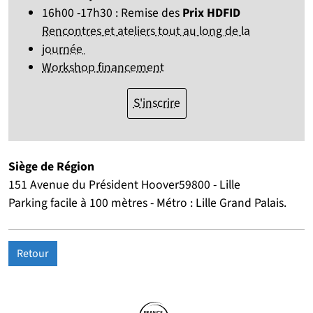
16h00 -17h30 : Remise des
Prix HDFID
Rencontres et ateliers tout au long de la
journée
Workshop financement
S'inscrire
Siège de Région
151 Avenue du Président Hoover59800 - Lille
Parking facile à 100 mètres - Métro : Lille Grand Palais.
Retour
Partenaires
Suivez-nous sur les réseaux so