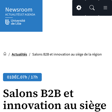
Aller
Aller
Aller
Newsroom
au
au
au
Paramétrage
Recherche
Men
ACTUALITÉS ET AGENDA
contenu
pied
menu
de
principal
page
Newsroom
Accueil
/
Actualités
/
Salons B2B et innovation au siège de la région
01
DÉC.
07h / 17h
Salons B2B et
innovation au siège