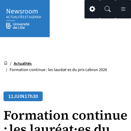
Aller
Aller
Aller
Newsroom
au
au
au
Paramétrage
Recherche
Men
ACTUALITÉS ET AGENDA
contenu
pied
menu
de
principal
page
Newsroom
Accueil
/
Actualités
/
Formation continue : les lauréat·es du prix Lebrun 2026
11
JUIN
17h30
Formation continue
: les lauréat·es du