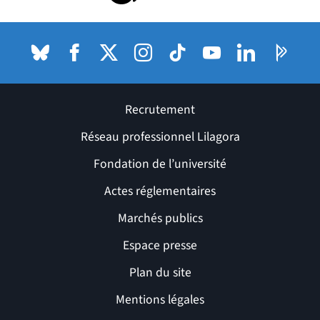
Bluesky
(nouvelle fenêtre)
Facebook
(nouvelle fenêtre)
X (anciennement Twitter) de l'Université
Instagram
(nouvelle fenêtre)
TikTok
(nouvelle fenêtre)
Youtube
(nouvelle fenêtre)
LinkedIn
(nouvelle fenê
Pages P
(nouvel
Recrutement
Réseau professionnel Lilagora
Fondation de l’université
Actes réglementaires
Marchés publics
Espace presse
Plan du site
Mentions légales