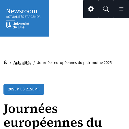
Aller
Aller
Aller
Newsroom
au
au
au
Paramétrage
Recherche
Men
ACTUALITÉS ET AGENDA
contenu
pied
menu
de
principal
page
Newsroom
Accueil
/
Actualités
/
Journées européennes du patrimoine 2025
20
SEPT.
21
SEPT.
Du
au
Journées
européennes du