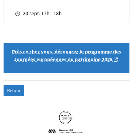
20
sept.
17h - 18h
Près ce chez vous, découvrez le programme des
(nouvelle
Journées européennes du patrimoine 2025
Retour
Partenaires
Suivez-nous sur les réseaux so
(nouvelle fenêtre)