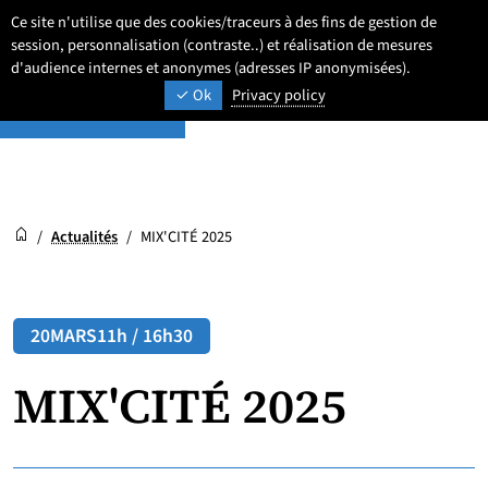
Aller
Aller
Aller
Ce site n'utilise que des cookies/traceurs à des fins de gestion de
Newsroom
au
au
au
session, personnalisation (contraste..) et réalisation de mesures
Paramétrage
Recherche
Men
ACTUALITÉS ET AGENDA
contenu
pied
d'audience internes et anonymes (adresses IP anonymisées).
menu
Ok
Privacy policy
de
principal
page
Newsroom
Accueil
/
Actualités
/
MIX'CITÉ 2025
20
MARS
11h / 16h30
MIX'CITÉ 2025