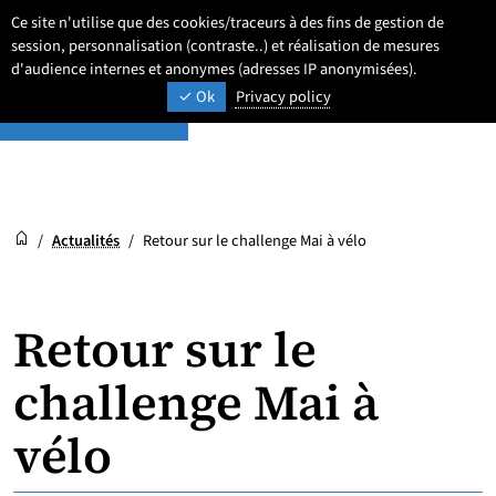
Aller
Aller
Aller
Ce site n'utilise que des cookies/traceurs à des fins de gestion de
Newsroom
au
au
au
session, personnalisation (contraste..) et réalisation de mesures
Paramétrage
Recherche
Men
ACTUALITÉS ET AGENDA
contenu
pied
d'audience internes et anonymes (adresses IP anonymisées).
menu
Ok
Privacy policy
de
principal
page
Newsroom
Accueil
/
Actualités
/
Retour sur le challenge Mai à vélo
Retour sur le
challenge Mai à
vélo