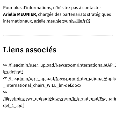
Pour plus d'informations, n’hésitez pas à contacter
Arielle MEUNIER
, chargée des partenariats stratégiques
[at]
[point]
(nouvelle fenêtr
internationaux,
arielle.meunier
univ-lille
fr
Liens associés
/fileadmin/user_upload/
Newsroom
/International/AAP_
lm-def.pdf
/fileadmin/user_upload/
Newsroom
/International/Appl
_International_chairs_WILL_lm-def.docx
/fileadmin/user_upload/
Newsroom
/International/Evaluat
def_1_.pdf