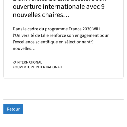
ouverture internationale avec 9
nouvelles chaires…
Dans le cadre du programme France 2030 WILL,
l’Université de Lille renforce son engagement pour
l’excellence scientifique en sélectionnant 9
nouvelles…
CATÉGORIES :
INTERNATIONAL
>
OUVERTURE INTERNATIONALE
Retour
Partenaires
Suivez-nous sur les réseaux so