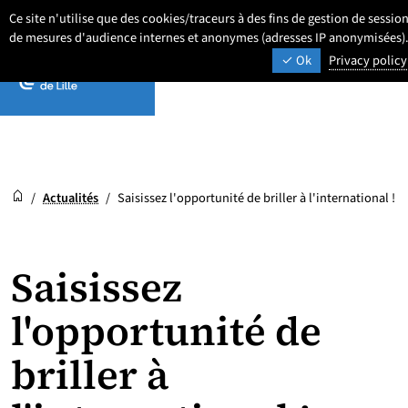
Aller
Aller
Aller
Ce site n'utilise que des cookies/traceurs à des fins de gestion de session
Newsroom
au
au
au
de mesures d'audience internes et anonymes (adresses IP anonymisées)
ACTUALITÉS ET AGENDA
contenu
pied
menu
Ok
Privacy policy
de
principal
page
Newsroom
Accueil
/
Actualités
/
Saisissez l'opportunité de briller à l'international !
Saisissez
l'opportunité de
briller à