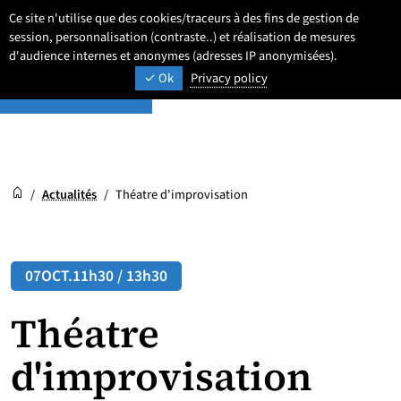
Aller
Aller
Aller
Ce site n'utilise que des cookies/traceurs à des fins de gestion de
Newsroom
au
au
au
session, personnalisation (contraste..) et réalisation de mesures
Paramétrage
Recherche
Men
ACTUALITÉS ET AGENDA
contenu
pied
d'audience internes et anonymes (adresses IP anonymisées).
menu
Ok
Privacy policy
de
principal
page
Newsroom
Accueil
/
Actualités
/
Théatre d'improvisation
07
OCT.
11h30 / 13h30
Théatre
d'improvisation