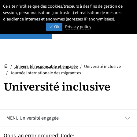
Aller
Aller
Aller
Ce site n'utilise que des cookies/traceurs à des fins de gestion de
Newsroom
au
au
au
session, personnalisation (contraste..) et réalisation de mesures
Paramétrage
Recherche
Men
ACTUALITÉS ET AGENDA
contenu
pied
d'audience internes et anonymes (adresses IP anonymisées).
menu
Ok
Privacy policy
de
principal
page
Newsroom
Accueil
/
Université responsable et engagée
/
Université inclusive
/
Journée internationale des migrant·es
Université inclusive
MENU Université engagée
Oops, an error occurred! Code: