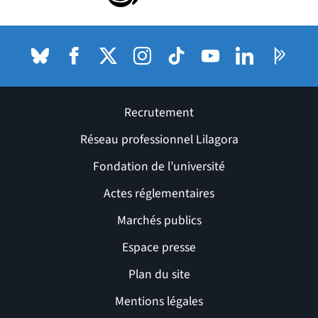
Bluesky
(nouvelle fenêtre)
Facebook
(nouvelle fenêtre)
X (anciennement Twitter) de l'Université
Instagram
(nouvelle fenêtre)
TikTok
(nouvelle fenêtre)
Youtube
(nouvelle fenêtre)
LinkedIn
(nouvelle fenê
Pages P
(nouvel
Recrutement
Réseau professionnel Lilagora
Fondation de l’université
Actes réglementaires
Marchés publics
Espace presse
Plan du site
Mentions légales