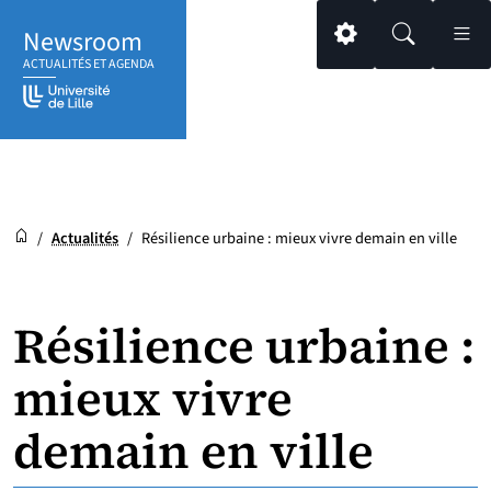
Aller
Aller
Aller
Newsroom
au
au
au
Paramétrage
Recherche
Men
ACTUALITÉS ET AGENDA
contenu
pied
menu
de
principal
page
Newsroom
Accueil
/
Actualités
/
Résilience urbaine : mieux vivre demain en ville
Résilience urbaine :
mieux vivre
demain en ville