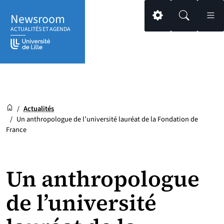
Aller
Aller
Aller
Newsroom
au
au
au
Paramétrage
Recherche
Men
ACTUALITÉS ET AGENDA
contenu
pied
menu
de
principal
page
Newsroom
Accueil
/
Actualités
/
Un anthropologue de l’université lauréat de la Fondation de
France
Un anthropologue
de l’université