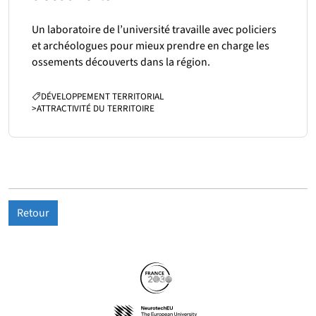
Un laboratoire de l’université travaille avec policiers
et archéologues pour mieux prendre en charge les
ossements découverts dans la région.
CATÉGORIES :
DÉVELOPPEMENT TERRITORIAL
>
ATTRACTIVITÉ DU TERRITOIRE
Retour
Partenaires
Suivez-nous sur les réseaux so
(nouvelle fenêtre)