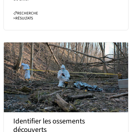
CATÉGORIES :
RECHERCHE
>
RÉSULTATS
Identifier les ossements
découverts